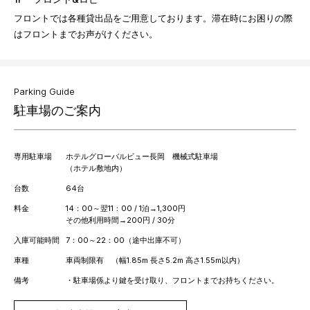
フロントでは各種貸出品をご用意しております。滞在時にお困りの際
はフロントまでお声がけください。
Parking Guide
駐車場のご案内
専用駐車場
ホテルグローバルビュー長岡 機械式駐車場
（ホテル敷地内）
台数
64台
料金
14：00～翌11：00 / 1泊→1,300円
その他利用時間→200円 / 30分
入庫可能時間
7：00～22：00（途中出庫不可）
車種
車両制限有 （幅1.85m 長さ5.2m 高さ1.55m以内）
備考
・駐車場係より鍵を受け取り、フロントまでお持ちください。